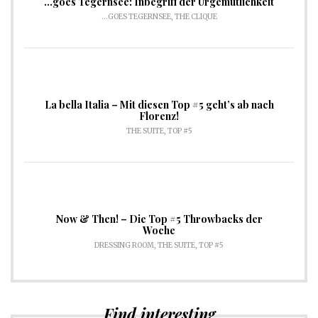
…goes Tegernsee: Inbegriff der Urgemütlichkeit
...GOES TEGERNSEE
,
THE CLIQUE
La bella Italia – Mit diesen Top #5 geht’s ab nach
Florenz!
THE SUITE
,
TOP #5
Now & Then! – Die Top #5 Throwbacks der
Woche
DRESSING ROOM
,
THE SUITE
,
TOP #5
Find interesting