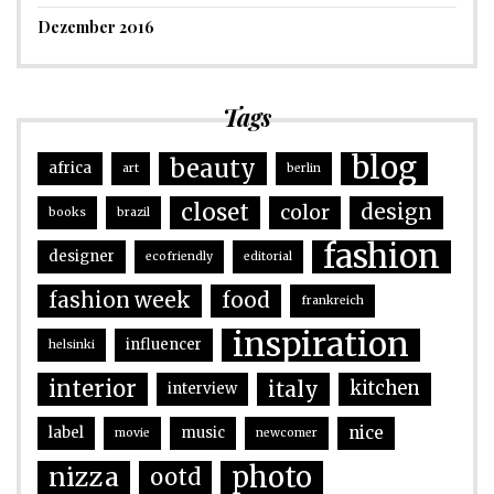
Dezember 2016
Tags
blog
beauty
africa
art
berlin
closet
design
color
books
brazil
fashion
designer
ecofriendly
editorial
fashion week
food
frankreich
inspiration
influencer
helsinki
interior
italy
kitchen
interview
nice
label
music
movie
newcomer
photo
nizza
ootd