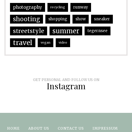
photography
runway
recycling
shooting
shopping
show
sneaker
summer
streetstyle
tegernsee
travel
vegan
video
GET PERSONAL AND FOLLOW US ON
Instagram
HOME
ABOUT US
CONTACT US
IMPRESSUM