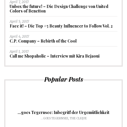
April 7, 2017
Unbox the future! – Die Design Challenge von United
Colors of Benetton
April 5, 2017
Face it! – Die Top #5 Beauty Influencer to Follow Vol. 2
April 4, 2017
C.P. Company – Rebirth of the Cool
April 1, 2017
Call me Shopaholic – Interview mit Kira Bejaoui
Popular Posts
…goes Tegernsee: Inbegriff der Urgemütlichkeit
...GOES TEGERNSEE
,
THE CLIQUE