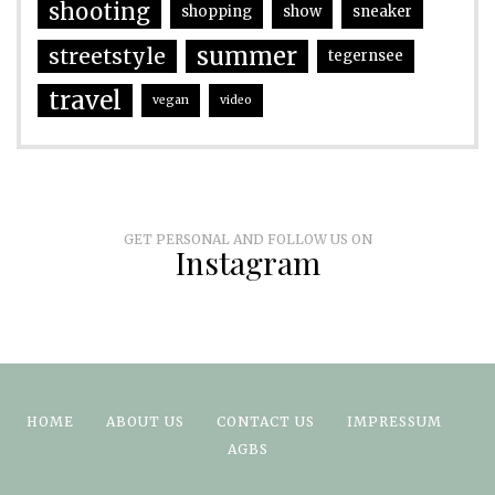
shooting
shopping
show
sneaker
summer
streetstyle
tegernsee
travel
vegan
video
GET PERSONAL AND FOLLOW US ON
Instagram
HOME
ABOUT US
CONTACT US
IMPRESSUM
AGBS