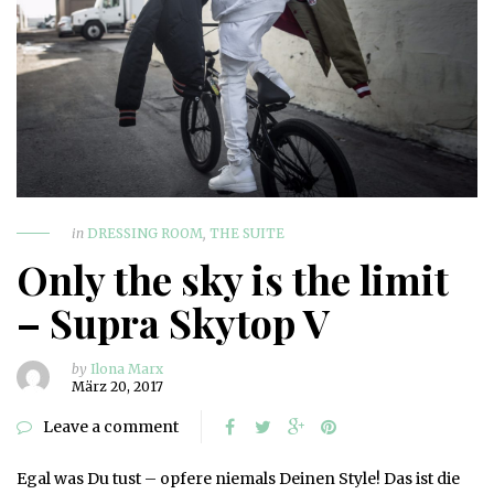
in
DRESSING ROOM
,
THE SUITE
Only the sky is the limit
– Supra Skytop V
by
Ilona Marx
März 20, 2017
Leave a comment
Egal was Du tust – opfere niemals Deinen Style! Das ist die