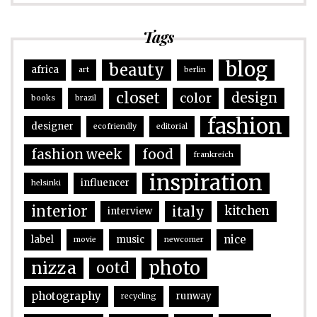
Tags
blog
beauty
africa
art
berlin
closet
design
color
books
brazil
fashion
designer
ecofriendly
editorial
fashion week
food
frankreich
inspiration
influencer
helsinki
interior
italy
kitchen
interview
nice
label
music
movie
newcomer
photo
nizza
ootd
photography
runway
recycling