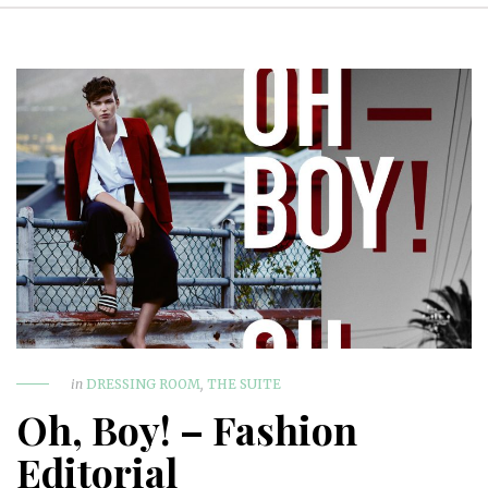
in
DRESSING ROOM
,
THE SUITE
Oh, Boy! – Fashion
Editorial