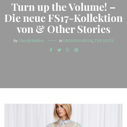
Turn up the Volume! –
Die neue FS17-Kollektion
von & Other Stories
by
Cheryll Mühlen
in
DRESSING ROOM
,
THE SUITE