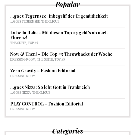
Popular
…goes Tegernsee: Inbegriff der Urgemütlichkeit
...GOES TEGERNSEE
,
THE CLIQUE
La bella Italia – Mit diesen Top #5 geht’s ab nach
Florenz!
THE SUITE
,
TOP #5
Now & Then! – Die Top #5 Throwbacks der Woche
DRESSING ROOM
,
THE SUITE
,
TOP #5
Zero Gravity – Fashion Editorial
DRESSING ROOM
…goes Nizza: So lebt Gott in Frankreich
...GOES NIZZA
,
THE CLIQUE
PLAY CONTROL – Fashion Editorial
DRESSING ROOM
Categories