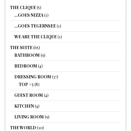
THE CLIQUE
(5)
…GOES NIZZA
(1)
…GOES TEGERNSEE
(1)
WE ARE THE CLIQUE
(1)
THE SUITE
(65)
BATHROOM
(9)
BEDROOM
(4)
DRESSING ROOM
(37)
TOP #5
(8)
GUEST ROOM
(4)
KITCHEN
(4)
LIVING ROOM
(9)
THE WORLD
(10)