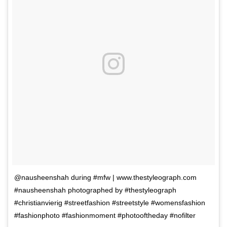
@nausheenshah during #mfw | www.thestyleograph.com
#nausheenshah photographed by #thestyleograph
#christianvierig #streetfashion #streetstyle #womensfashion
#fashionphoto #fashionmoment #photooftheday #nofilter