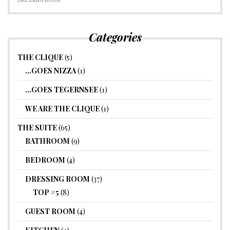
DRESSING ROOM
Categories
THE CLIQUE
(5)
…GOES NIZZA
(1)
…GOES TEGERNSEE
(1)
WE ARE THE CLIQUE
(1)
THE SUITE
(65)
BATHROOM
(9)
BEDROOM
(4)
DRESSING ROOM
(37)
TOP #5
(8)
GUEST ROOM
(4)