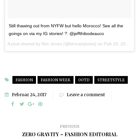
Still thawing out from NYFW but hello Morocco! See all the
goings on via my IG stories! ?: @jeffthibodeauco
A post shared by Kim Jones (@kimcamjones) on
Feb 19, 2017 at 2:53am PST
FASHION
FASHION WEEK
OOTD
STREETSTYLE
Februar 24, 2017
Leave a comment
PREVIOUS
ZERO GRAVITY – FASHION EDITORIAL