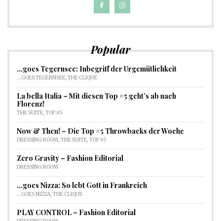
Popular
…goes Tegernsee: Inbegriff der Urgemütlichkeit
...GOES TEGERNSEE
,
THE CLIQUE
La bella Italia – Mit diesen Top #5 geht’s ab nach
Florenz!
THE SUITE
,
TOP #5
Now & Then! – Die Top #5 Throwbacks der Woche
DRESSING ROOM
,
THE SUITE
,
TOP #5
Zero Gravity – Fashion Editorial
DRESSING ROOM
…goes Nizza: So lebt Gott in Frankreich
...GOES NIZZA
,
THE CLIQUE
PLAY CONTROL – Fashion Editorial