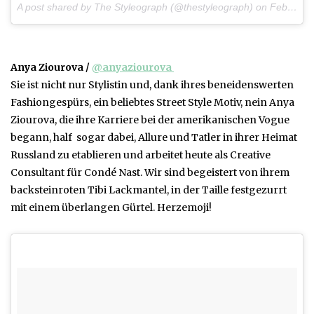
A post shared by The Styleograph (@thestyleograph) on
Feb 23, 2017 at 12:49am PST
Anya Ziourova /
@anyaziourova
Sie ist nicht nur Stylistin und, dank ihres beneidenswerten
Fashiongespürs, ein beliebtes Street Style Motiv, nein Anya
Ziourova, die ihre Karriere bei der amerikanischen Vogue
begann, half sogar dabei, Allure und Tatler in ihrer Heimat
Russland zu etablieren und arbeitet heute als Creative
Consultant für Condé Nast. Wir sind begeistert von ihrem
backsteinroten Tibi Lackmantel, in der Taille festgezurrt
mit einem überlangen Gürtel. Herzemoji!