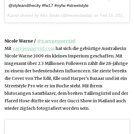
@styleandthecity #fw17 #nyfw #streetstyle
A post shared by Alex Badia (@thealexbadia) on
Feb 16, 2017 at 5:11am PST
Nicole Warne /
@garypeppergirl
Mit
garypeppergirl.com
hat sich die gebürtige Australierin
Nicole Warne 2009 ein kleines Imperium geschaffen. Mit
insgesamt über 2.3 Millionen Followern zählt die 28-jährige
zu einem der bedeutendsten Influencern. Sie zierte bereits
die Cover von The Edit, Elle und Harper’s Bazaar und ist ein
Streetstyle Pro wie er im Buche steht. Mit ihrem
blutorangen Samtblazer, dem breiten Taillengürtel und der
Flared Hose dürfte sie vor der Gucci Show in Mailand auch
wieder zigfach fotografiert worden sein.