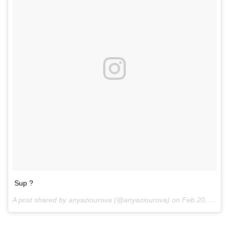
Sup ?
A post shared by anyaziourova (@anyaziourova) on
Feb 20, 2017 at 11:56am PST