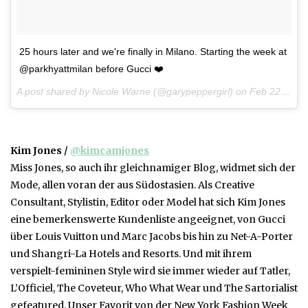
25 hours later and we're finally in Milano. Starting the week at
@parkhyattmilan before Gucci ❤️
A post shared by Nicole Warne (@garypeppergirl) on
Feb 22, 2017 at 5:48am PST
Kim Jones /
@kimcamjones
Miss Jones, so auch ihr gleichnamiger Blog, widmet sich der
Mode, allen voran der aus Südostasien. Als Creative
Consultant, Stylistin, Editor oder Model hat sich Kim Jones
eine bemerkenswerte Kundenliste angeeignet, von Gucci
über Louis Vuitton und Marc Jacobs bis hin zu Net-A-Porter
und Shangri-La Hotels and Resorts. Und mit ihrem
verspielt-femininen Style wird sie immer wieder auf Tatler,
L’Officiel, The Coveteur, Who What Wear und The Sartorialist
gefeatured. Unser Favorit von der New York Fashion Week